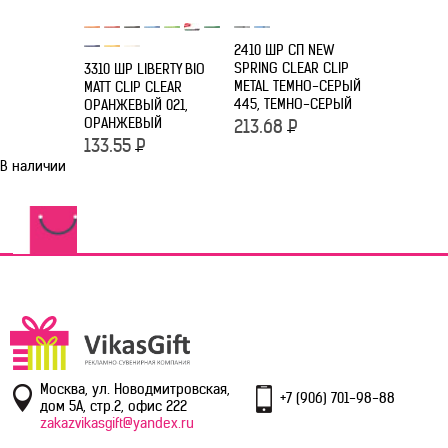
2410 ШР СП NEW
2416 ШР С
SPRING CLEAR CLIP
CHALLENG
3310 ШР LIBERTY BIO
METAL ТЕМНО-СЕРЫЙ
ГОЛУБЫЕ H
MATT CLIP CLEAR
445, ТЕМНО-СЕРЫЙ
ГОЛУБОЙ
ОРАНЖЕВЫЙ 021,
ОРАНЖЕВЫЙ
213.68
Р
101.75
Р
133.55
Р
В наличии
Москва, ул. Новодмитровская,
+7 (906) 701-98-88
дом 5А, стр.2, офис 222
zakazvikasgift@yandex.ru