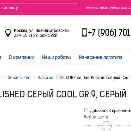
минимальная сумма заказа 
+7 (906) 70
Москва, ул. Новодмитровская,
дом 5А, стр.2, офис 222
я
О компании
Наши работы
Нанесение логотипа
и
Senator Pen
Пластик
2600 ШР сп Dart Polished серый Cool 
LISHED СЕРЫЙ COOL GR.9, СЕРЫЙ
Добавить к сравнени
Выбор цвета: