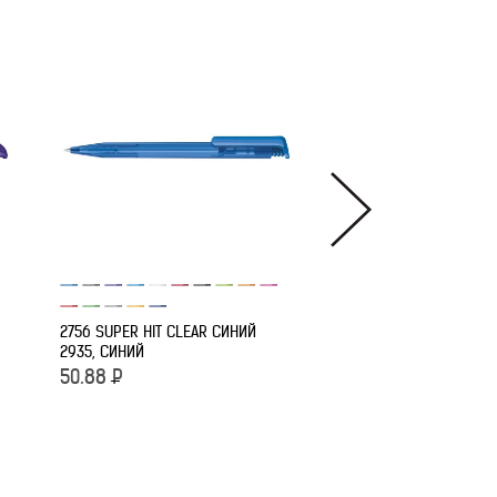
2959 ШР СП DART BASI
БЕЛЫЙ/СЕРЫЙ COOL GR
БЕЛЫЙ/СЕРЫЙ
2756 SUPER HIT CLEAR СИНИЙ
2935, СИНИЙ
50.88
Р
50.88
Р