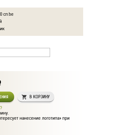
0 сп.be
й
тик
Р
В КОРЗИНУ
СЕНИЯ
?
зину.
нтересует нанесение логотипа» при