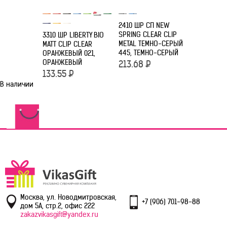
2410 ШР СП NEW
2416 ШР С
SPRING CLEAR CLIP
CHALLENG
3310 ШР LIBERTY BIO
METAL ТЕМНО-СЕРЫЙ
ГОЛУБЫЕ H
MATT CLIP CLEAR
445, ТЕМНО-СЕРЫЙ
ГОЛУБОЙ
ОРАНЖЕВЫЙ 021,
ОРАНЖЕВЫЙ
213.68
Р
101.75
Р
133.55
Р
В наличии
Москва, ул. Новодмитровская,
+7 (906) 701-98-88
дом 5А, стр.2, офис 222
zakazvikasgift@yandex.ru