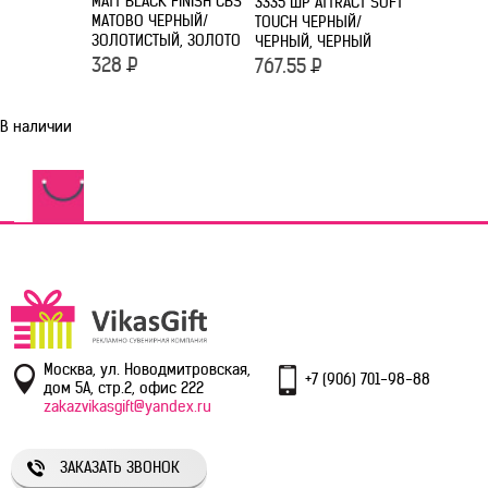
MATT BLACK FINISH CBS
3335 ШР ATTRACT SOFT
3360 ШР A
МАТОВО ЧЕРНЫЙ/
TOUCH ЧЕРНЫЙ/
GLOSSY С
ЗОЛОТИСТЫЙ, ЗОЛОТО
ЧЕРНЫЙ, ЧЕРНЫЙ
499
Р
328
Р
767.55
Р
В наличии
Москва, ул. Новодмитровская,
+7 (906) 701-98-88
дом 5А, стр.2, офис 222
zakazvikasgift@yandex.ru
ЗАКАЗАТЬ ЗВОНОК