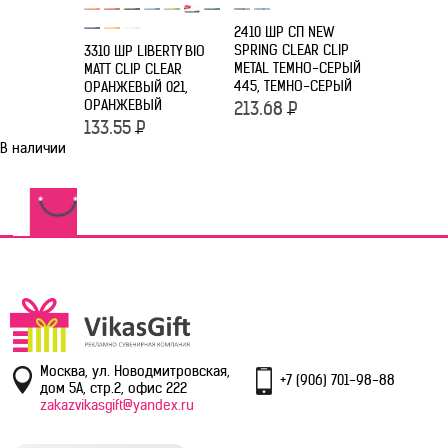
2410 ШР СП NEW
2416 ШР С
SPRING CLEAR CLIP
CHALLENG
3310 ШР LIBERTY BIO
METAL ТЕМНО-СЕРЫЙ
ГОЛУБЫЕ H
MATT CLIP CLEAR
445, ТЕМНО-СЕРЫЙ
ГОЛУБОЙ
ОРАНЖЕВЫЙ 021,
ОРАНЖЕВЫЙ
213.68
Р
101.75
Р
133.55
Р
В наличии
Москва, ул. Новодмитровская,
+7 (906) 701-98-88
дом 5А, стр.2, офис 222
zakazvikasgift@yandex.ru