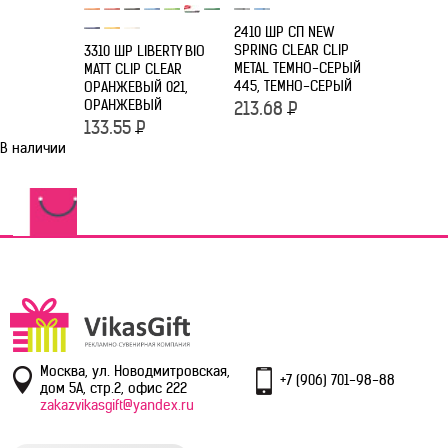
2410 ШР СП NEW
2416 ШР С
SPRING CLEAR CLIP
CHALLENG
3310 ШР LIBERTY BIO
METAL ТЕМНО-СЕРЫЙ
ГОЛУБЫЕ H
MATT CLIP CLEAR
445, ТЕМНО-СЕРЫЙ
ГОЛУБОЙ
ОРАНЖЕВЫЙ 021,
ОРАНЖЕВЫЙ
213.68
Р
101.75
Р
133.55
Р
В наличии
Москва, ул. Новодмитровская,
+7 (906) 701-98-88
дом 5А, стр.2, офис 222
zakazvikasgift@yandex.ru