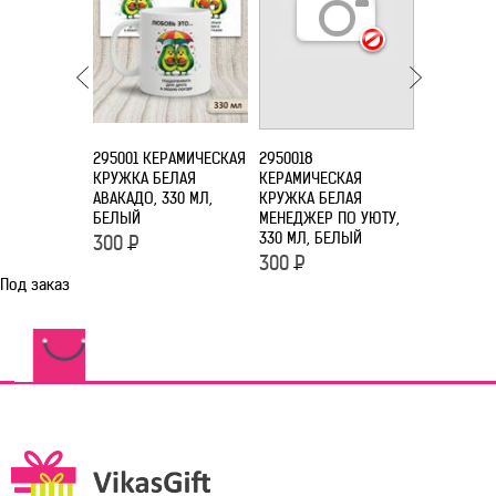
295001 КЕРАМИЧЕСКАЯ
2950018
2950020
КРУЖКА БЕЛАЯ
КЕРАМИЧЕСКАЯ
КЕРАМИЧЕ
АВАКАДО, 330 МЛ,
КРУЖКА БЕЛАЯ
КРУЖКА Б
БЕЛЫЙ
МЕНЕДЖЕР ПО УЮТУ,
'НАНИМАЮ
330 МЛ, БЕЛЫЙ
СОН', 330
300
Р
300
Р
300
Р
Под заказ