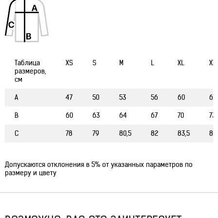
Таблица
XS
S
M
L
XL
XX
размеров,
см
A
47
50
53
56
60
63
B
60
63
64
67
70
73
C
78
79
80,5
82
83,5
84
Допускаются отклонения в 5% от указанных параметров по
размеру и цвету