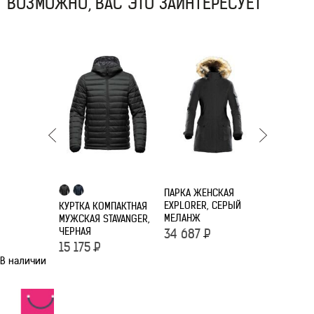
ВОЗМОЖНО, ВАС ЭТО ЗАИНТЕРЕСУЕТ
ПАРКА ЖЕНСКАЯ
EXPLORER, СЕРЫЙ
КУРТКА КОМПАКТНАЯ
КУРТКА С
МЕЛАНЖ
МУЖСКАЯ STAVANGER,
ЖЕНСКАЯ 
ЧЕРНАЯ
ЧЕРНАЯ С
34 687
Р
15 175
Р
22 040
В наличии