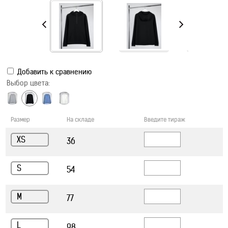
Добавить к сравнению
Выбор цвета:
Размер
На складе
Введите тираж
XS
36
S
54
M
77
L
98