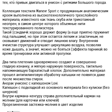
тех, кто привык двигаться в унисон с ритмами большого города.
Коллекция текстиля Manevr Sport с продуманным анатомическим
кроем выполнена из высокотехнологичного трехслойного
материала, известного как ткань скуба или трикотажный
неопрен, в самом центре которого объемные нити
текстурированного полиэстера.
Такой [сэндвичk хорошо держит форму (а еще приятно пружинит
под пальцами), но при этом остается легким и эластичным, не
сковывает движений и отводит лишнюю влагу. Внутренняя
ячеистая структура улучшает циркуляцию воздуха, позволяя
коже дышать, а значит, можно не бояться [эффекта парникаk во
время тренировки или активной прогулки.
Два типа плетения одновременно создают и совершенно
гладкую изнанку, и мягкую наружную поверхность, тактильно
напоминающую бархатистый хлопок. Дополнительно материал
прошел антипилинговую обработку катышки не появятся даже
после множества стирок.
Анорак унисекс с капюшоном Lovi.
Капюшон с подкладкой из основного материала без кулиски (без
шнурков)
Внутри кармана-кенгуру справа дополнительный карман на
молнии (для карточки или ключей)
Прорезиненная застежка-молния в цвет изделия