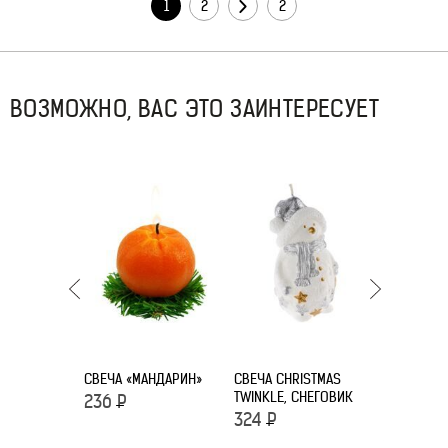
1
2
2
ВОЗМОЖНО, ВАС ЭТО ЗАИНТЕРЕСУЕТ
СВЕЧА «МАНДАРИН»
СВЕЧА CHRISTMAS
TWINKLE, СНЕГОВИК
МАСЛЯНАЯ
236
Р
TARCIA, Ч
324
Р
4 114
Р