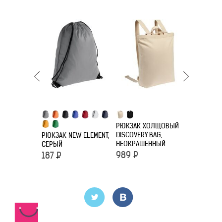
РЮКЗАК ХОЛЩОВЫЙ
РЮКЗАК Д
DISCOVERY BAG,
CLASSNA,
РЮКЗАК NEW ELEMENT,
НЕОКРАШЕННЫЙ
КРАСНЫМ
СЕРЫЙ
989
Р
190
Р
187
Р