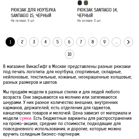
РЮКЗАК ДЛЯ НОУТБУКА
РЮКЗАК SANTIAGO 14,
SANTIAGO 15, ЧЕРНЫЙ
ЧЕРНЫЙ
На складе:
0
шт.
На складе:
0
шт.
1
2
3
4
5
6
7
8
9
...
10
В магазине ВикасГифт в Москве представлены разные рюкзаки
под печать логотипа: для ноутбука, спортивные, складные,
нейлоновые, текстильные, кожаные, неокрашенные холщовые,
разных размеров и цветов.
Мы продаём модели в разных стилях и для людей любого
возраста. Они закрываются на молнию или затягиваются
шнурами. У них разное количество внешних, внутренних
карманов, держателей, есть отделения для гаджетов,
канцелярских товаров и мелочей. Цена зависит от материала и
модели
сумки
. Есть бюджетные варианты для распространения
на промо-акциях, средние по стоимости, подходящие для
повседневного использования, и дорогие, которые можно
вручить солидным бизнес-партнерам.