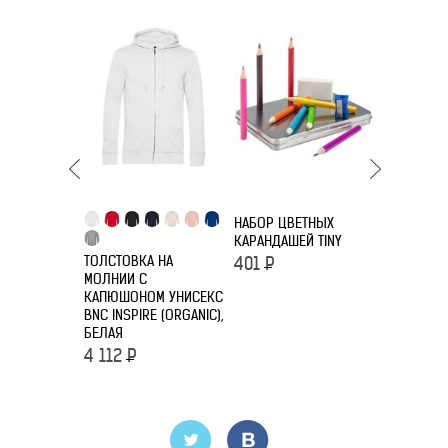
НАБОР ЦВЕТНЫХ
ЗАЖИГАЛК
КАРАНДАШЕЙ TINY
CLASSIC B
СЕРЕБРИС
ТОЛСТОВКА НА
401
Р
МОЛНИИ С
4 610
Р
КАПЮШОНОМ УНИСЕКС
BNC INSPIRE (ORGANIC),
БЕЛАЯ
4 112
Р