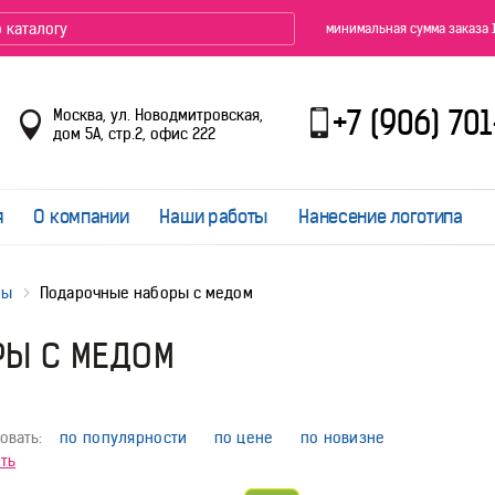
минимальная сумма заказа 
+7 (906) 70
Москва, ул. Новодмитровская,
дом 5А, стр.2, офис 222
я
О компании
Наши работы
Нанесение логотипа
ры
Подарочные наборы с медом
РЫ С МЕДОМ
овать:
по популярности
по цене
по новизне
ть