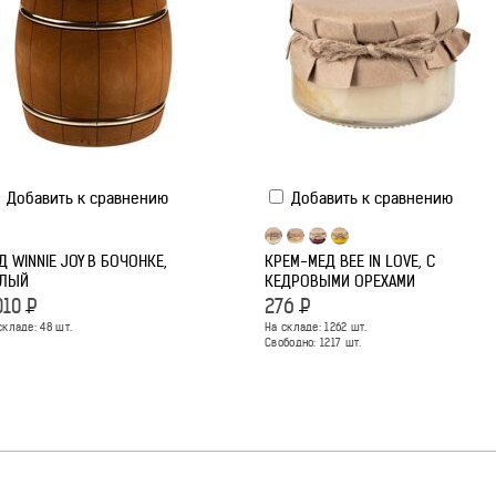
Добавить к сравнению
Добавить к сравнению
Д WINNIE JOY В БОЧОНКЕ,
КРЕМ-МЕД BEE IN LOVE, С
ЛЫЙ
КЕДРОВЫМИ ОРЕХАМИ
010
Р
276
Р
складе:
48
шт.
На складе:
1262
шт.
Свободно:
1217
шт.