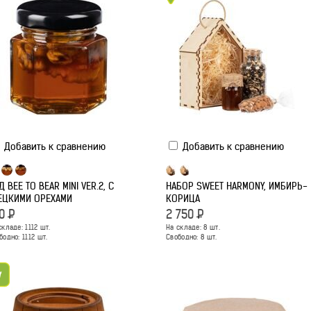
Добавить к сравнению
Добавить к сравнению
Д BEE TO BEAR MINI VER.2, С
НАБОР SWEET HARMONY, ИМБИРЬ-
ЕЦКИМИ ОРЕХАМИ
КОРИЦА
0
Р
2 750
Р
складе:
1112
шт.
На складе:
8
шт.
бодно:
1112
шт.
Свободно:
8
шт.