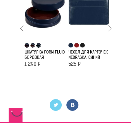
ШКАТУЛКА FORM FLUID,
ЧЕХОЛ ДЛЯ КАРТОЧЕК
БОРДОВАЯ
NEBRASKA, СИНИЙ
РУБАШКА 
ЖЕНСКАЯ 
1 290
Р
525
Р
PREMIUM L
МЕЛАНЖ
995
Р