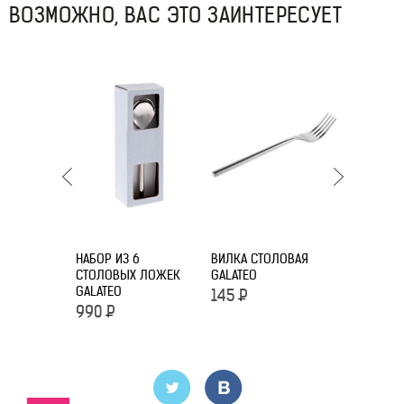
ВОЗМОЖНО, ВАС ЭТО ЗАИНТЕРЕСУЕТ
НАБОР ИЗ 6
ВИЛКА СТОЛОВАЯ
НАБОР ИЗ 
СТОЛОВЫХ ЛОЖЕК
GALATEO
СТОЛОВЫ
GALATEO
GALATEO
145
Р
990
Р
990
Р