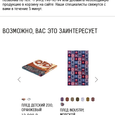
позвонив по тел. +7 (495) 798-91-94 или добавить необходимую
продукцию в корзину на сайте. Наши специалисты свяжутся с
вами в течение 5 минут.
ВОЗМОЖНО, ВАС ЭТО ЗАИНТЕРЕСУЕТ
ПЛЕД ДЕТСКИЙ ZOO,
ПЛЕД TRE
ОРАНЖЕВЫЙ
ПЛЕД INDUSTRY,
2 790
Р
МОРСКОЙ