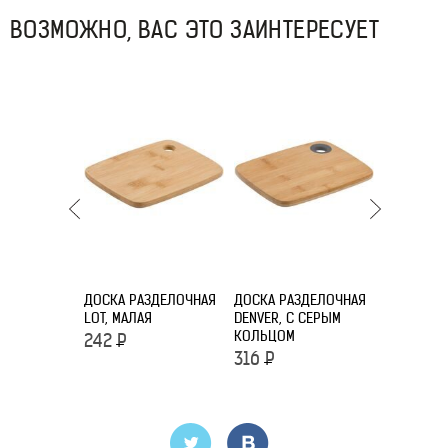
ВОЗМОЖНО, ВАС ЭТО ЗАИНТЕРЕСУЕТ
ДОСКА РАЗДЕЛОЧНАЯ
ДОСКА РАЗДЕЛОЧНАЯ
ДОСКА РА
LOT, МАЛАЯ
DENVER, С СЕРЫМ
FILLET, С
КОЛЬЦОМ
242
Р
544
Р
316
Р