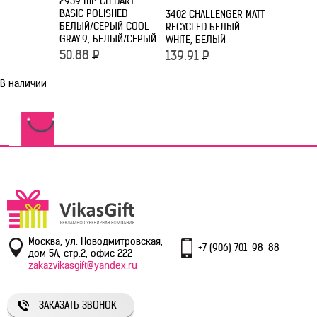
2959 ШР СП DART
BASIC POLISHED
П SUPER-HIT
3402 CHALLENGER MATT
БЕЛЫЙ/СЕРЫЙ COOL
Й COOL
RECYCLED БЕЛЫЙ
GRAY 9, БЕЛЫЙ/СЕРЫЙ
ЕРЫЙ
WHITE, БЕЛЫЙ
50.88
Р
139.91
Р
В наличии
Москва, ул. Новодмитровская,
+7 (906) 701-98-88
дом 5А, стр.2, офис 222
zakazvikasgift@yandex.ru
ЗАКАЗАТЬ ЗВОНОК