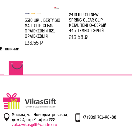
2410 ШР СП NEW
2416 ШР С
SPRING CLEAR CLIP
CHALLENG
3310 ШР LIBERTY BIO
METAL ТЕМНО-СЕРЫЙ
ГОЛУБЫЕ H
MATT CLIP CLEAR
445, ТЕМНО-СЕРЫЙ
ГОЛУБОЙ
ОРАНЖЕВЫЙ 021,
ОРАНЖЕВЫЙ
213.68
Р
101.75
Р
133.55
Р
В наличии
Москва, ул. Новодмитровская,
+7 (906) 701-98-88
дом 5А, стр.2, офис 222
zakazvikasgift@yandex.ru