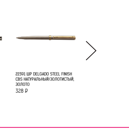
22391 ШР DELGADO STEEL FINISH
CBS НАТУРАЛЬНЫЙ/ЗОЛОТИСТЫЙ,
22411 ШР DELGADO MET
ЗОЛОТО
FINISH CBS СИНИЙ/СЕ
СИНИЙ
328
Р
328
Р