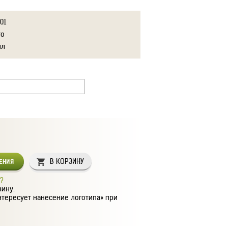
01
то
лл
В КОРЗИНУ
СЕНИЯ
?
зину.
нтересует нанесение логотипа» при