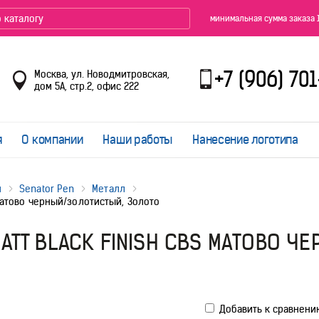
минимальная сумма заказа 
+7 (906) 70
Москва, ул. Новодмитровская,
дом 5А, стр.2, офис 222
я
О компании
Наши работы
Нанесение логотипа
и
Senator Pen
Металл
матово черный/золотистый, Золото
ATT BLACK FINISH CBS МАТОВО Ч
Добавить к сравнени