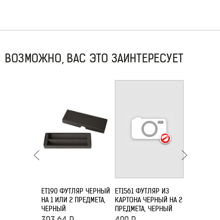
ВОЗМОЖНО, ВАС ЭТО ЗАИНТЕРЕСУЕТ
ET190 ФУТЛЯР ЧЕРНЫЙ
ET1561 ФУТЛЯР ИЗ
ET150 КО
НА 1 ИЛИ 2 ПРЕДМЕТА,
КАРТОНА ЧЕРНЫЙ НА 2
ЧЕХОЛ ДЛЯ
ЧЕРНЫЙ
ПРЕДМЕТА, ЧЕРНЫЙ
РУЧЕК, Ч
393.64
Р
400
Р
601.39
Р