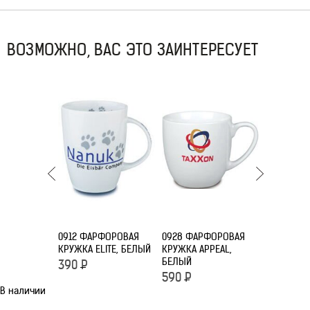
ВОЗМОЖНО, ВАС ЭТО ЗАИНТЕРЕСУЕТ
0912 ФАРФОРОВАЯ
0928 ФАРФОРОВАЯ
0937 ЧАШК
КРУЖКА ELITE, БЕЛЫЙ
КРУЖКА APPEAL,
БЛЮДЦЕМ 
БЕЛЫЙ
УПАКОВКИ
390
Р
590
Р
882
Р
В наличии