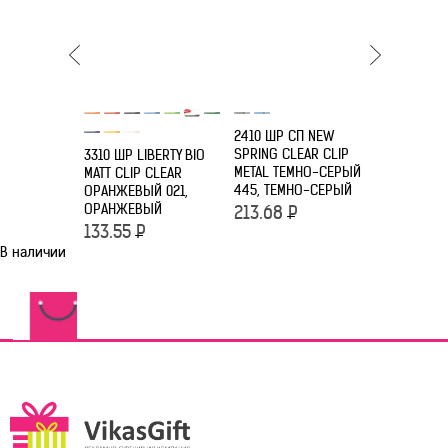
2410 ШР СП NEW
2416 ШР С
SPRING CLEAR CLIP
CHALLENG
3310 ШР LIBERTY BIO
METAL ТЕМНО-СЕРЫЙ
ГОЛУБЫЕ H
MATT CLIP CLEAR
445, ТЕМНО-СЕРЫЙ
ГОЛУБОЙ
ОРАНЖЕВЫЙ 021,
ОРАНЖЕВЫЙ
213.68
Р
101.75
Р
133.55
Р
В наличии