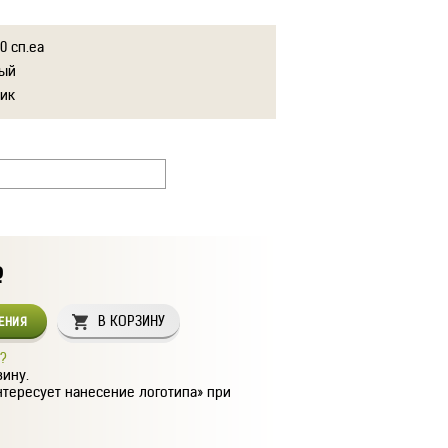
0 сп.ea
ый
тик
Р
В КОРЗИНУ
СЕНИЯ
?
зину.
нтересует нанесение логотипа» при