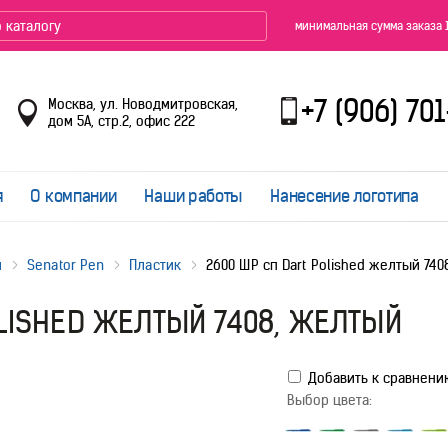
минимальная сумма заказа 
+7 (906) 70
Москва, ул. Новодмитровская,
дом 5А, стр.2, офис 222
я
О компании
Наши работы
Нанесение логотипа
и
Senator Pen
Пластик
2600 ШР сп Dart Polished желтый 74
OLISHED ЖЕЛТЫЙ 7408, ЖЕЛТЫЙ
Добавить к сравнени
Выбор цвета: