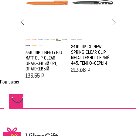
2410 ШР СП NEW
2416 ШР С
SPRING CLEAR CLIP
CHALLENG
3310 ШР LIBERTY BIO
METAL ТЕМНО-СЕРЫЙ
ГОЛУБЫЕ H
MATT CLIP CLEAR
445, ТЕМНО-СЕРЫЙ
ГОЛУБОЙ
ОРАНЖЕВЫЙ 021,
ОРАНЖЕВЫЙ
213.68
Р
101.75
Р
133.55
Р
Под заказ