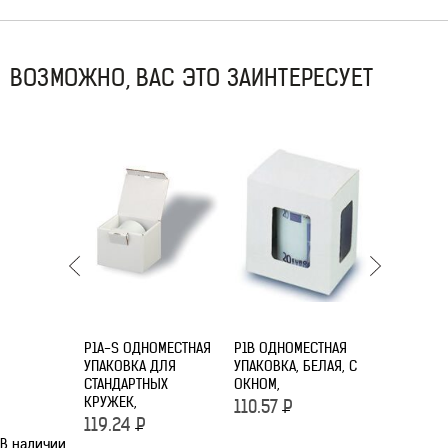
ВОЗМОЖНО, ВАС ЭТО ЗАИНТЕРЕСУЕТ
P1A-S ОДНОМЕСТНАЯ
P1B ОДНОМЕСТНАЯ
P1B-XL О
УПАКОВКА ДЛЯ
УПАКОВКА, БЕЛАЯ, С
УПАКОВКА,
СТАНДАРТНЫХ
ОКНОМ,
ОКНОМ ДЛ
КРУЖЕК,
0926, 0928
110.57
Р
119.24
Р
157.99
Р
В наличии