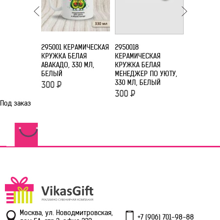
295001 КЕРАМИЧЕСКАЯ
2950018
2950020
КРУЖКА БЕЛАЯ
КЕРАМИЧЕСКАЯ
КЕРАМИЧЕ
АВАКАДО, 330 МЛ,
КРУЖКА БЕЛАЯ
КРУЖКА Б
БЕЛЫЙ
МЕНЕДЖЕР ПО УЮТУ,
'НАНИМАЮ
330 МЛ, БЕЛЫЙ
СОН', 330
300
Р
300
Р
300
Р
Под заказ
Москва, ул. Новодмитровская,
+7 (906) 701-98-88