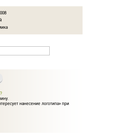
5008
й
мика
?
зину.
нтересует нанесение логотипа» при