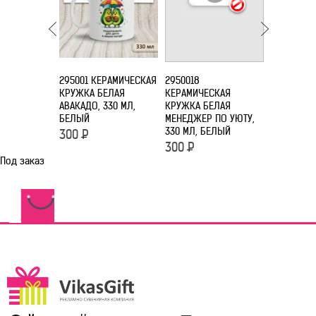
295001 КЕРАМИЧЕСКАЯ
2950018
2950020
КРУЖКА БЕЛАЯ
КЕРАМИЧЕСКАЯ
КЕРАМИЧЕ
АВАКАДО, 330 МЛ,
КРУЖКА БЕЛАЯ
КРУЖКА Б
БЕЛЫЙ
МЕНЕДЖЕР ПО УЮТУ,
'НАНИМАЮ
330 МЛ, БЕЛЫЙ
СОН', 330
300
Р
300
Р
300
Р
Под заказ