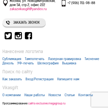
Москва, ул. Новодмитровская,
+7 (906) 701-98-88
дом 5А, стр.2, офис 222
zakazvikasgift@yandex.ru
ЗАКАЗАТЬ ЗВОНОК
Нанесение логотипа
Сублимация
Тампопечать
Лазерная гравировка
Тиснение
Деколь
УФ-печать
Шелкография
Вышивка
Поиск по сайту
Как заказать
Вход/Регистрация
Напишите нам
Vikasgift
О компании
Наши работы
Новости
Статьи
Контакты
Программирование
сайта exclusive.megagroup.ru