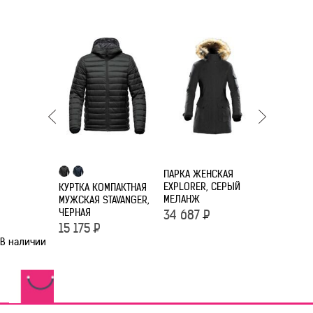
ПАРКА ЖЕНСКАЯ
EXPLORER, СЕРЫЙ
КУРТКА КОМПАКТНАЯ
КУРТКА С
МЕЛАНЖ
МУЖСКАЯ STAVANGER,
ЖЕНСКАЯ 
ЧЕРНАЯ
ЧЕРНАЯ С
34 687
Р
15 175
Р
22 040
В наличии