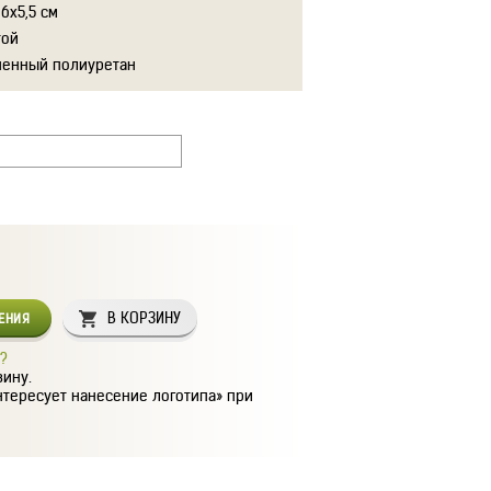
,6х5,5 см
той
ненный полиуретан
В КОРЗИНУ
СЕНИЯ
?
зину.
нтересует нанесение логотипа» при