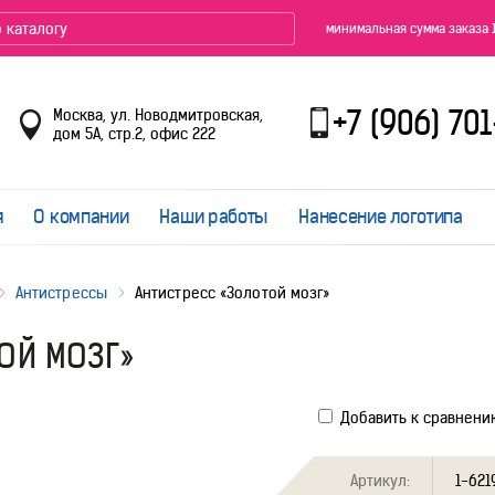
минимальная сумма заказа 
+7 (906) 70
Москва, ул. Новодмитровская,
дом 5А, стр.2, офис 222
я
О компании
Наши работы
Нанесение логотипа
Антистрессы
Антистресс «Золотой мозг»
ОЙ МОЗГ»
Добавить к сравнени
Артикул:
1-621