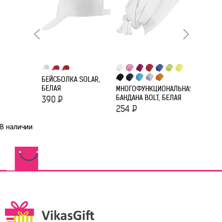
БЕЙСБОЛКА SOLAR,
БЕЙСБОЛК
БЕЛАЯ
WORK СО
МНОГОФУНКЦИОНАЛЬНАЯ
СВЕТООТ
БАНДАНА BOLT, БЕЛАЯ
390
Р
ЭЛЕМЕНТ
254
Р
489
Р
В наличии