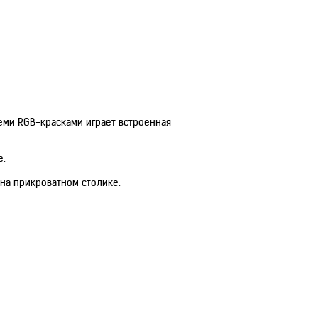
еми RGB-красками играет встроенная
е.
 на прикроватном столике.