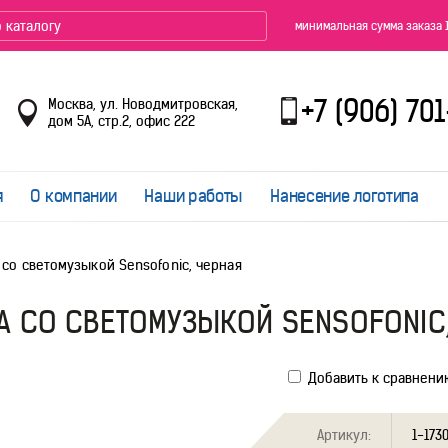
минимальная сумма заказа 
+7 (906) 70
Москва, ул. Новодмитровская,
дом 5А, стр.2, офис 222
я
О компании
Наши работы
Нанесение логотипа
 со светомузыкой Sensofonic, черная
 СО СВЕТОМУЗЫКОЙ SENSOFONIC
Добавить к сравнени
Артикул:
1-173