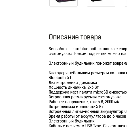
Описание товара
Sensofonic — это bluetooth-колонка с с
светомузыка. Режим подсветки можно нас
Электронный будильник поможет вовремя 
Благодаря небольшим размерам колонка на
Bluetooth 5.1
Два встроенных динамика
Мощность динамика: 2x3 Вт
Поддержка карт памяти microSD емкостью 
Встроенная регулируемая светомузыка
Рабочее напряжение, ток: 5 В, 2000 мА
Потребляемая мощность: 5 Вт
Встроенный литий-ионный аккумулятор 8
Время работы от аккумулятора до 6 часов
Электронный будильник
Кабель с разъемом USB Type-C в комплек